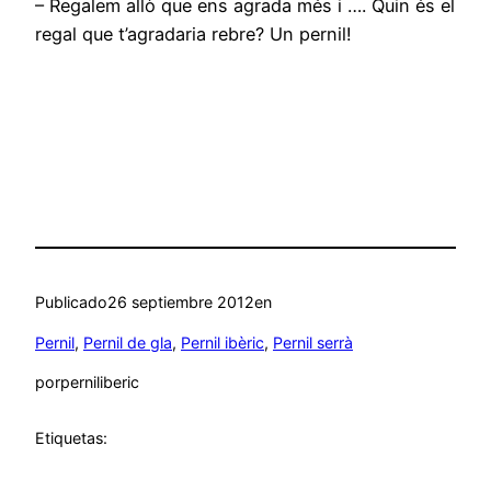
– Regalem allò que ens agrada més i …. Quin és el
regal que t’agradaria rebre? Un pernil!
Publicado
26 septiembre 2012
en
Pernil
, 
Pernil de gla
, 
Pernil ibèric
, 
Pernil serrà
por
perniliberic
Etiquetas: