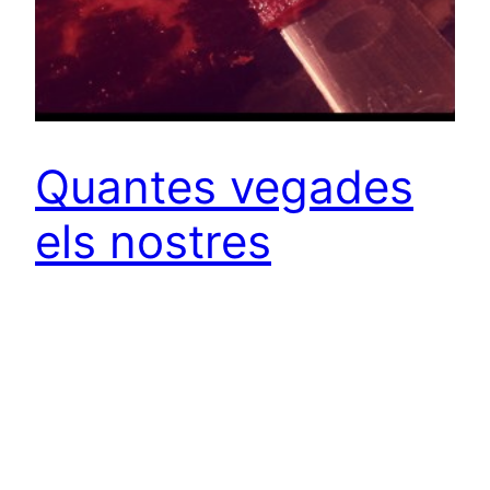
Quantes vegades
els nostres
convidats ens han
enxampat
desprevinguts?
Si ets d’aquests als quals els encanta quedar bé