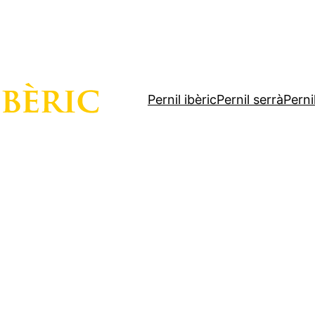
Pernil ibèric
Pernil serrà
Perni