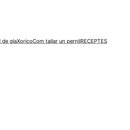
l de gla
Xoriço
Com tallar un pernil
RECEPTES