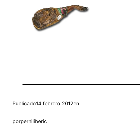
Publicado
14 febrero 2012
en
por
perniliberic