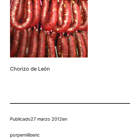
Chorizo de León
Publicado
27 marzo 2012
en
por
perniliberic