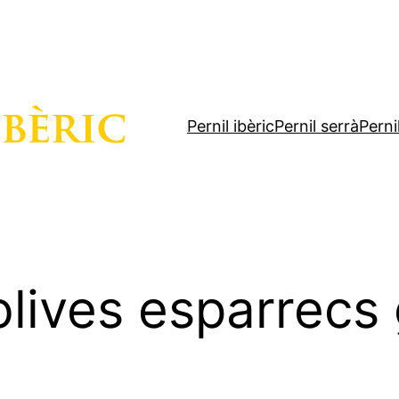
Pernil ibèric
Pernil serrà
Perni
olives esparrecs 