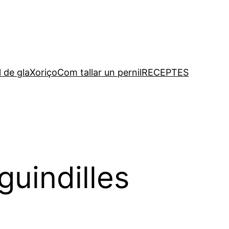
l de gla
Xoriço
Com tallar un pernil
RECEPTES
guindilles