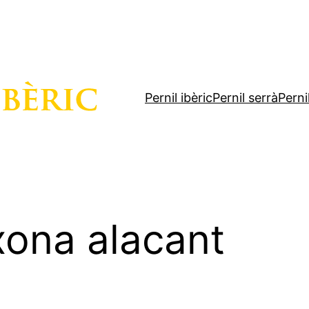
Pernil ibèric
Pernil serrà
Perni
xona alacant