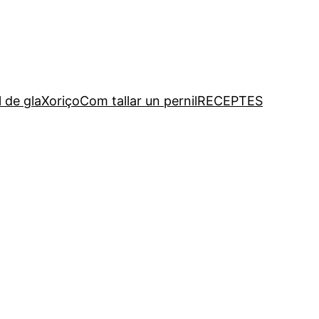
l de gla
Xoriço
Com tallar un pernil
RECEPTES