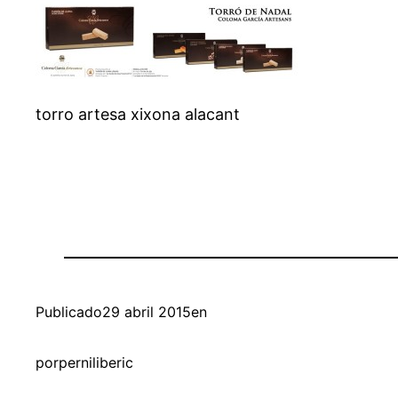
torro artesa xixona alacant
Publicado
29 abril 2015
en
por
perniliberic