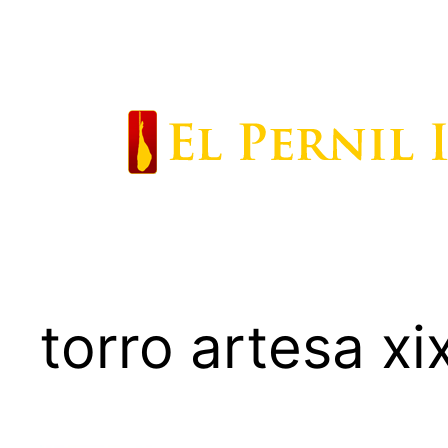
Saltar
al
contenido
torro artesa xi