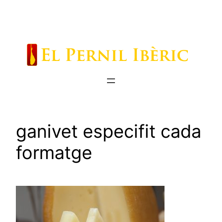
Saltar
al
contenido
ganivet especifit cada
formatge