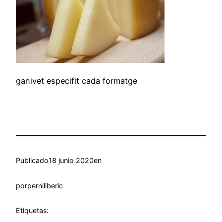
ganivet especifit cada formatge
Publicado
18 junio 2020
en
por
perniliberic
Etiquetas: