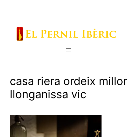
Saltar
al
contenido
casa riera ordeix millor
llonganissa vic