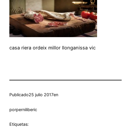
casa riera ordeix millor llonganissa vic
Publicado
25 julio 2017
en
por
perniliberic
Etiquetas: