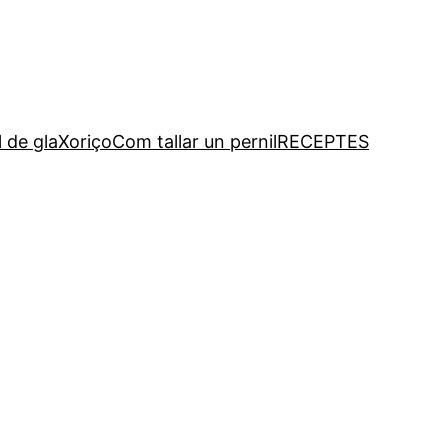
l de gla
Xoriço
Com tallar un pernil
RECEPTES