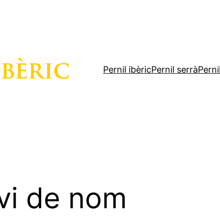
Pernil ibèric
Pernil serrà
Perni
vi de nom