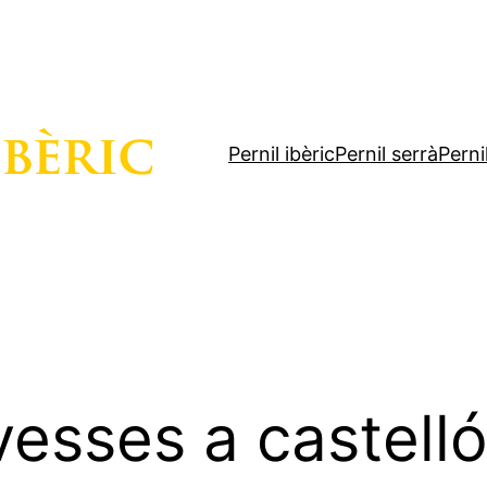
Pernil ibèric
Pernil serrà
Perni
vesses a castell