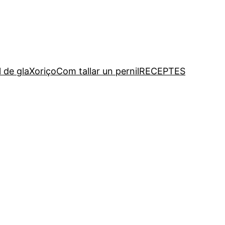
l de gla
Xoriço
Com tallar un pernil
RECEPTES
ó