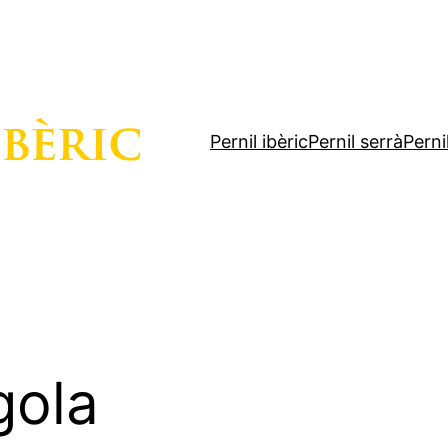
Pernil ibèric
Pernil serrà
Perni
gola