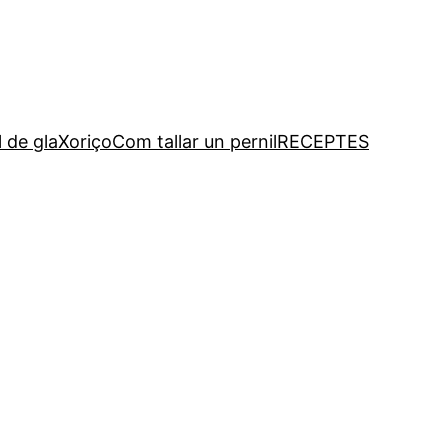
l de gla
Xoriço
Com tallar un pernil
RECEPTES