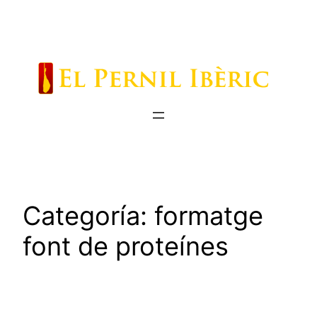
Saltar
al
contenido
Categoría:
formatge
font de proteínes