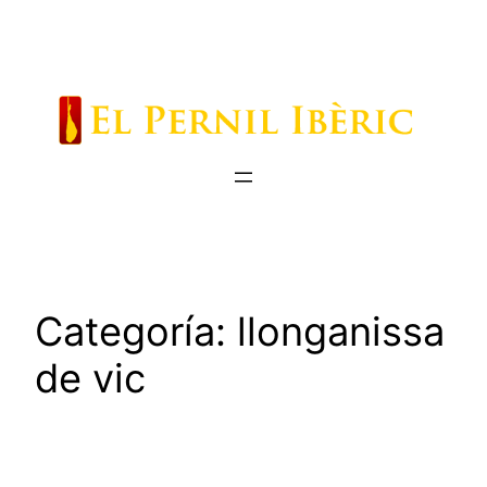
Saltar
al
contenido
Categoría:
llonganissa
de vic