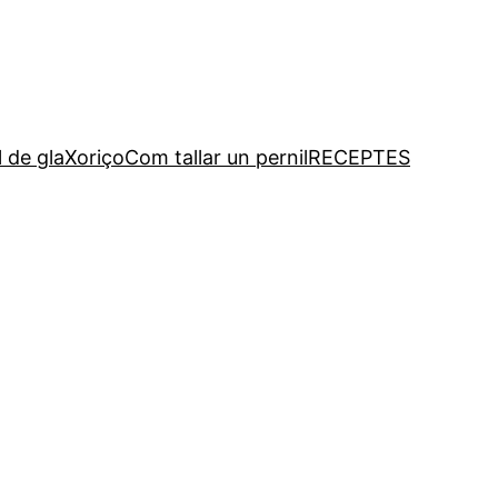
l de gla
Xoriço
Com tallar un pernil
RECEPTES