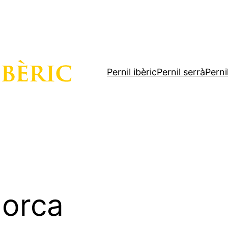
Pernil ibèric
Pernil serrà
Perni
lorca