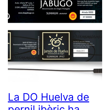
La DO Huelva de
pernil ibèric ha