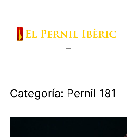
Saltar
al
contenido
Categoría:
Pernil 181