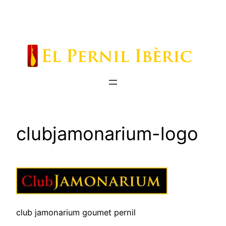
Saltar
al
contenido
clubjamonarium-logo
club jamonarium goumet pernil