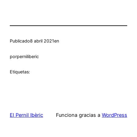
Publicado
8 abril 2021
en
por
perniliberic
Etiquetas:
El Pernil Ibèric
Funciona gracias a
WordPress