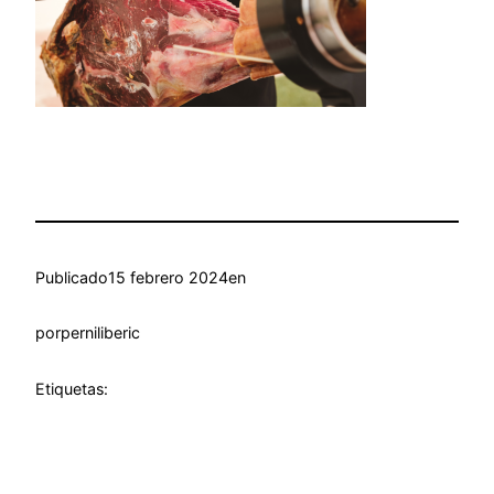
Publicado
15 febrero 2024
en
por
perniliberic
Etiquetas: