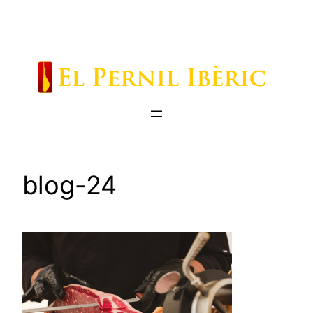
Saltar
al
contenido
blog-24