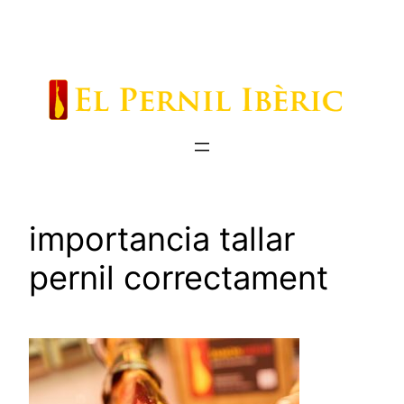
Saltar
al
contenido
importancia tallar
pernil correctament