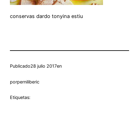
conservas dardo tonyina estiu
Publicado
28 julio 2017
en
por
perniliberic
Etiquetas: