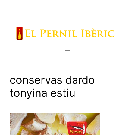
Saltar
al
contenido
conservas dardo
tonyina estiu