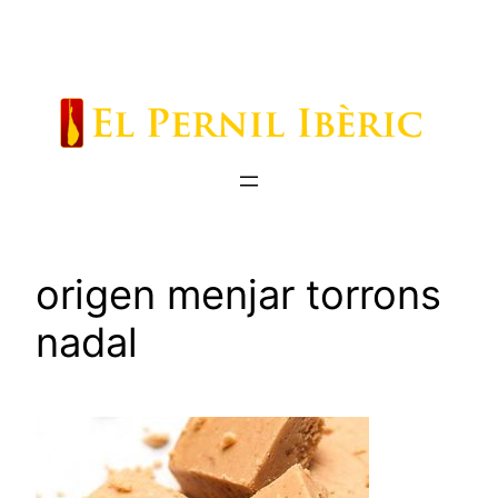
Saltar
al
contenido
origen menjar torrons
nadal