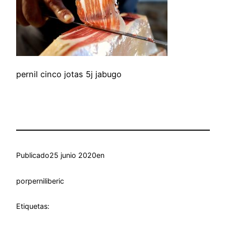
pernil cinco jotas 5j jabugo
Publicado
25 junio 2020
en
por
perniliberic
Etiquetas: