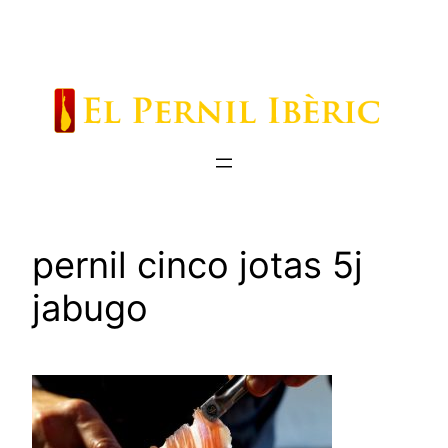
Saltar
al
contenido
pernil cinco jotas 5j
jabugo