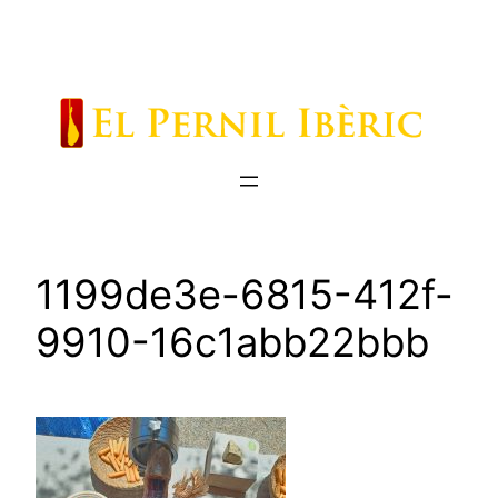
Saltar
al
contenido
1199de3e-6815-412f-
9910-16c1abb22bbb