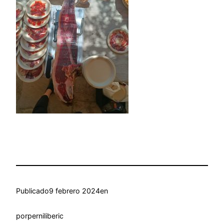
Publicado
9 febrero 2024
en
por
perniliberic