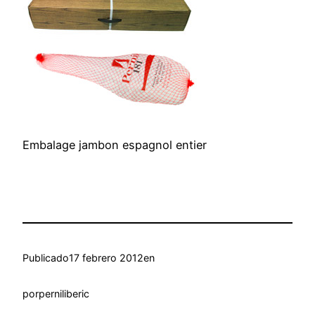
Embalage jambon espagnol entier
Publicado
17 febrero 2012
en
por
perniliberic