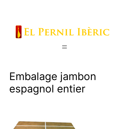
Saltar
al
contenido
Embalage jambon
espagnol entier