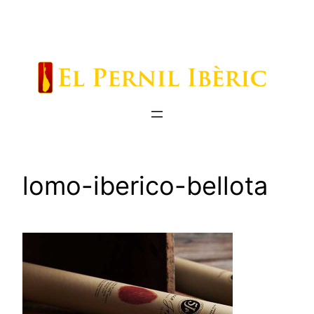
Saltar
al
contenido
lomo-iberico-bellota