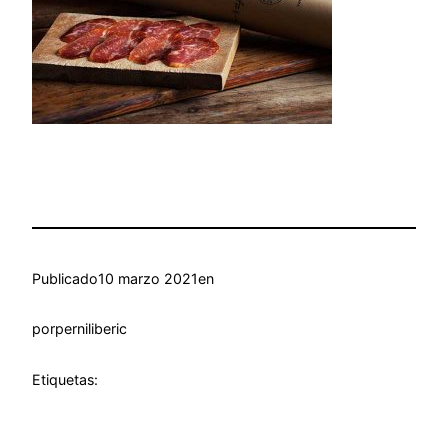
Publicado
10 marzo 2021
en
por
perniliberic
Etiquetas: