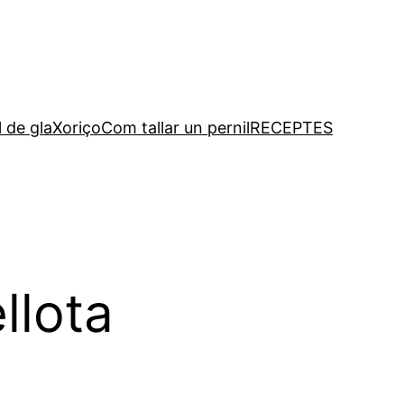
l de gla
Xoriço
Com tallar un pernil
RECEPTES
llota