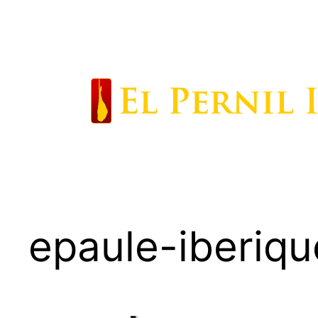
Saltar
al
contenido
epaule-iberiqu