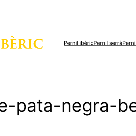
Pernil ibèric
Pernil serrà
Perni
e-pata-negra-be