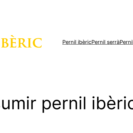
Pernil ibèric
Pernil serrà
Perni
mir pernil ibèri