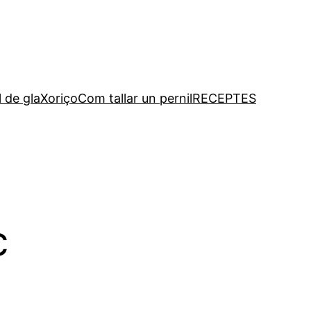
l de gla
Xoriço
Com tallar un pernil
RECEPTES
c