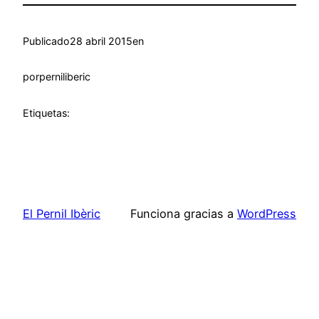
Publicado
28 abril 2015
en
por
perniliberic
Etiquetas:
El Pernil Ibèric
Funciona gracias a
WordPress