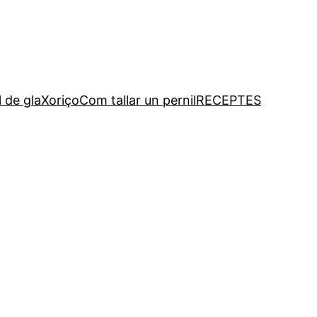
l de gla
Xoriço
Com tallar un pernil
RECEPTES