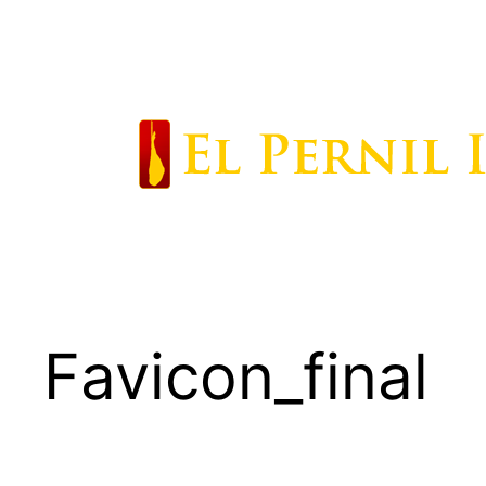
Saltar
al
contenido
Favicon_final