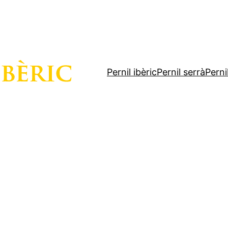
Pernil ibèric
Pernil serrà
Perni