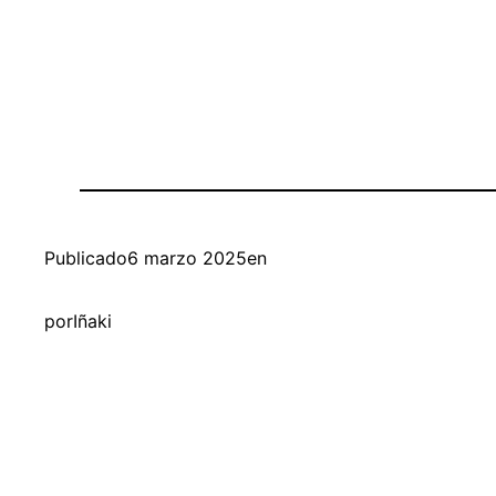
Publicado
6 marzo 2025
en
por
Iñaki