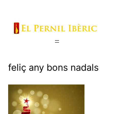
Saltar
al
contenido
feliç any bons nadals