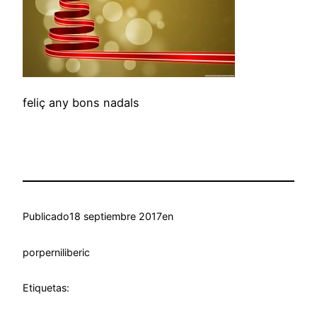
feliç any bons nadals
Publicado
18 septiembre 2017
en
por
perniliberic
Etiquetas: