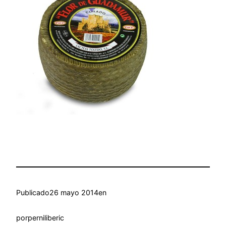
Publicado
26 mayo 2014
en
por
perniliberic