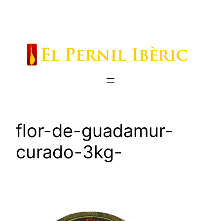
Saltar
al
contenido
flor-de-guadamur-
curado-3kg-