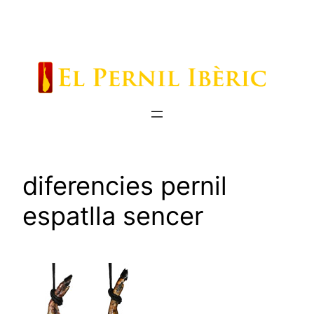
Saltar
al
contenido
diferencies pernil
espatlla sencer