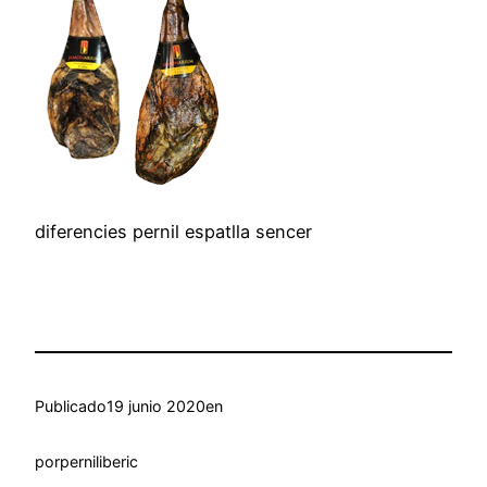
diferencies pernil espatlla sencer
Publicado
19 junio 2020
en
por
perniliberic