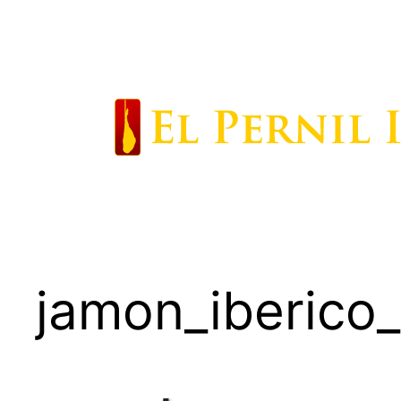
Saltar
al
contenido
jamon_iberico