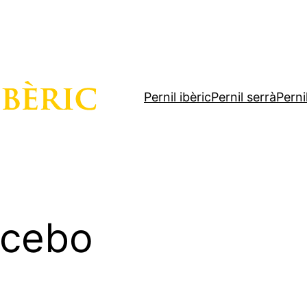
Pernil ibèric
Pernil serrà
Perni
_cebo