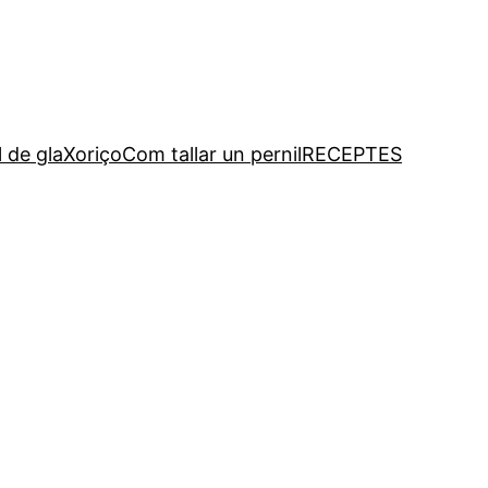
l de gla
Xoriço
Com tallar un pernil
RECEPTES