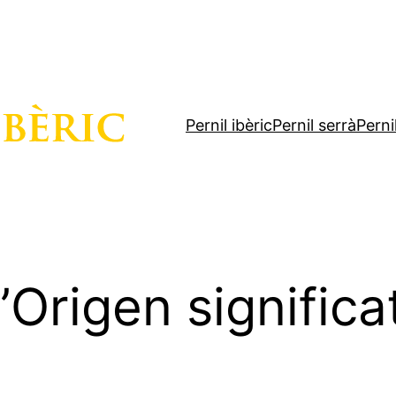
Pernil ibèric
Pernil serrà
Perni
Origen significa