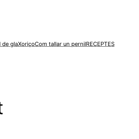
l de gla
Xoriço
Com tallar un pernil
RECEPTES
t