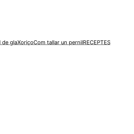
l de gla
Xoriço
Com tallar un pernil
RECEPTES