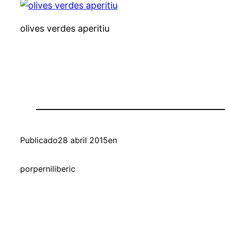
olives verdes aperitiu
Publicado
28 abril 2015
en
por
perniliberic