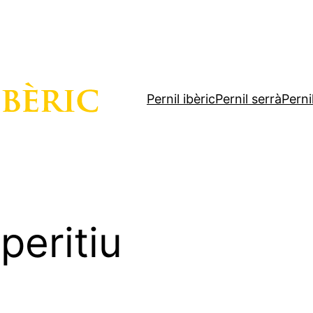
Pernil ibèric
Pernil serrà
Perni
peritiu