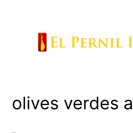
Saltar
al
contenido
olives verdes a