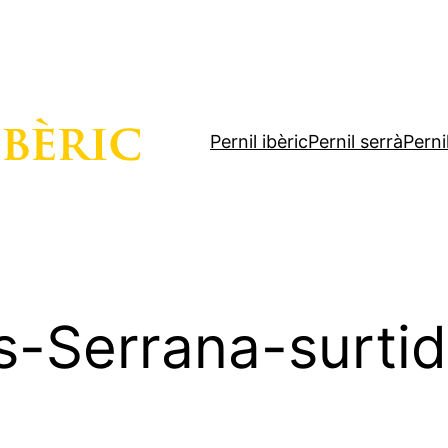
Pernil ibèric
Pernil serrà
Perni
-Serrana-surti