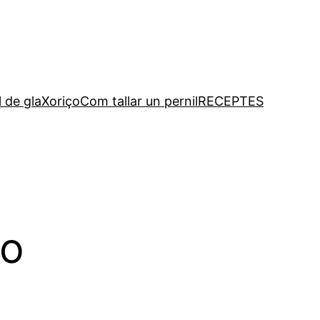
l de gla
Xoriço
Com tallar un pernil
RECEPTES
do