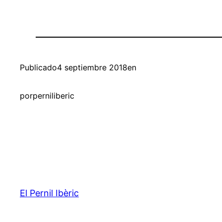
Publicado
4 septiembre 2018
en
por
perniliberic
El Pernil Ibèric