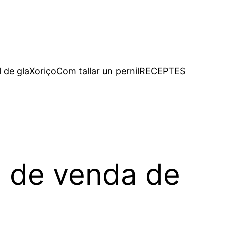
l de gla
Xoriço
Com tallar un pernil
RECEPTES
ne de venda de