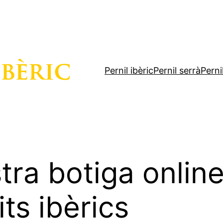
Pernil ibèric
Pernil serrà
Perni
stra botiga onli
its ibèrics