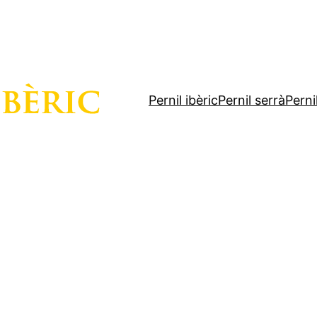
Pernil ibèric
Pernil serrà
Perni