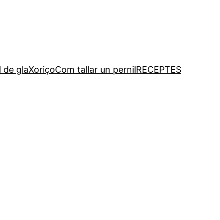
l de gla
Xoriço
Com tallar un pernil
RECEPTES