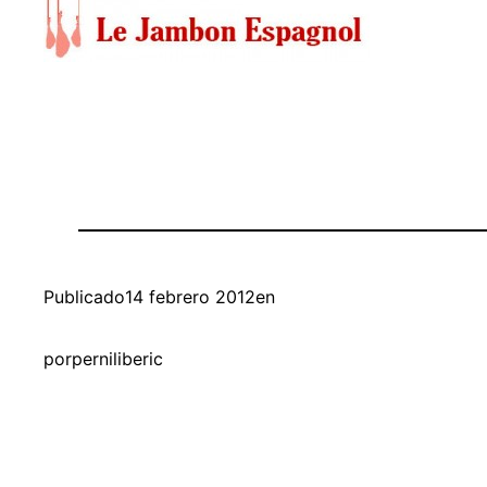
Publicado
14 febrero 2012
en
por
perniliberic