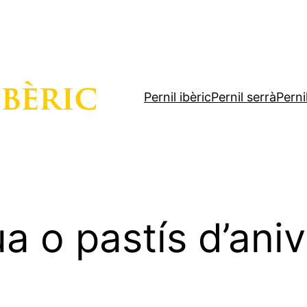
Pernil ibèric
Pernil serrà
Perni
 o pastís d’anive