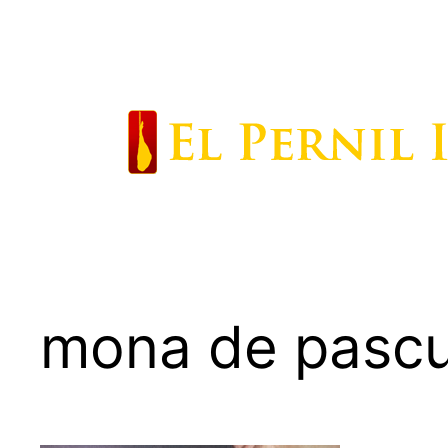
Saltar
al
contenido
mona de pascua