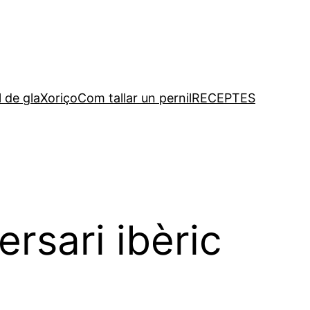
l de gla
Xoriço
Com tallar un pernil
RECEPTES
rsari ibèric