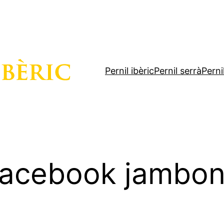
Pernil ibèric
Pernil serrà
Perni
-facebook jambo