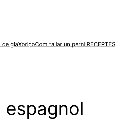
l de gla
Xoriço
Com tallar un pernil
RECEPTES
n espagnol