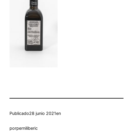
Publicado
28 junio 2021
en
por
perniliberic