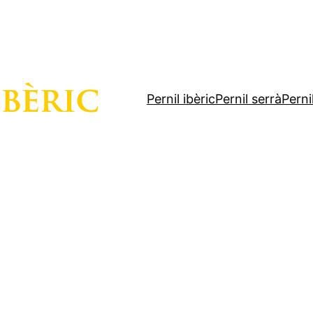
Pernil ibèric
Pernil serrà
Perni