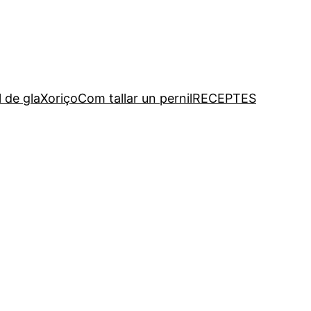
l de gla
Xoriço
Com tallar un pernil
RECEPTES