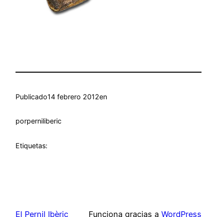
Publicado
14 febrero 2012
en
por
perniliberic
Etiquetas:
El Pernil Ibèric
Funciona gracias a
WordPress