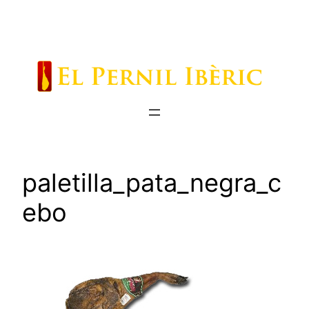
Saltar
al
contenido
paletilla_pata_negra_c
ebo