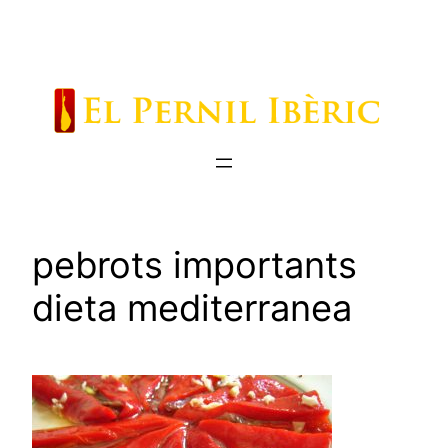
Saltar
al
contenido
pebrots importants
dieta mediterranea