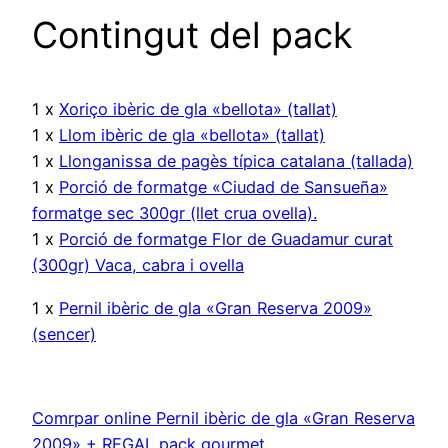
Contingut del pack
1 x
Xoriço ibèric de gla «bellota» (tallat)
1 x
Llom ibèric de gla «bellota» (tallat)
1 x
Llonganissa de pagès típica catalana (tallada)
1 x
Porció de formatge «Ciudad de Sansueña»
formatge sec 300gr (llet crua ovella).
1 x
Porció de formatge Flor de Guadamur curat
(300gr) Vaca, cabra i ovella
1 x
Pernil ibèric de gla «Gran Reserva 2009»
(sencer)
Comrpar online Pernil ibèric de gla «Gran Reserva
2009» + REGAL pack gourmet