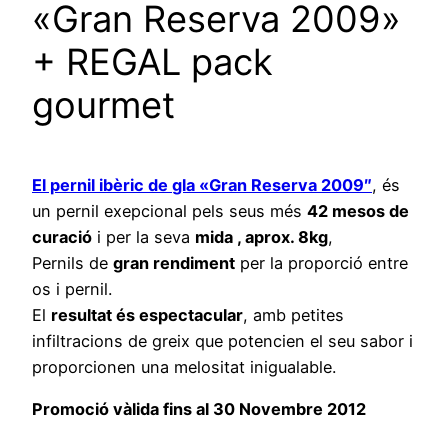
«Gran Reserva 2009»
+ REGAL pack
gourmet
El pernil
ibèric
de
gla «
Gran Reserva
2009″
, és
un pernil exepcional pels seus més
42 mesos
de
curació
i per la seva
mida
, aprox. 8
kg
,
Pernils de
gran rendiment
per la proporció entre
os i pernil.
El
resultat
és espectacular
, amb petites
infiltracions de greix que potencien el seu sabor i
proporcionen una melositat inigualable.
Promoció vàlida fins al 30 Novembre 2012