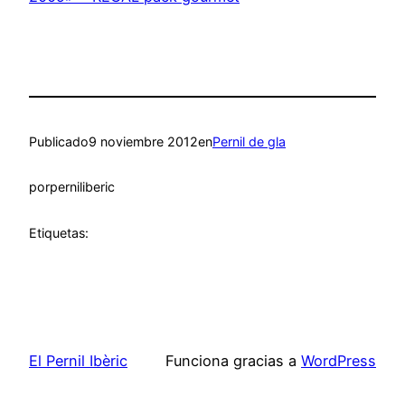
Publicado
9 noviembre 2012
en
Pernil de gla
por
perniliberic
Etiquetas:
El Pernil Ibèric
Funciona gracias a
WordPress