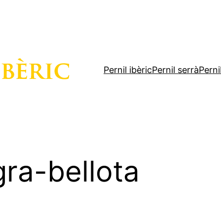
Pernil ibèric
Pernil serrà
Perni
ra-bellota