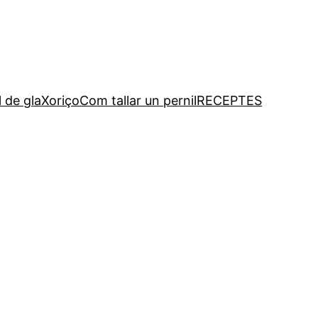
l de gla
Xoriço
Com tallar un pernil
RECEPTES