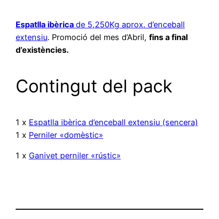
Espatlla ibèrica
de 5,250Kg aprox. d’enceball
extensiu
. Promoció del mes d’Abril,
fins a final
d’existències.
Contingut del pack
1 x
Espatlla ibèrica d’enceball extensiu (sencera)
1 x
Perniler «domèstic»
1 x
Ganivet perniler «rústic»