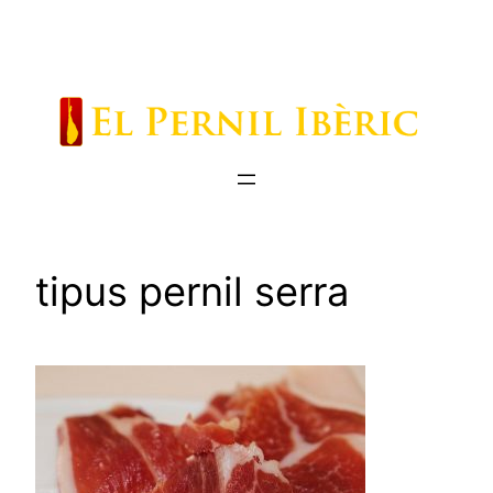
Saltar
al
contenido
tipus pernil serra