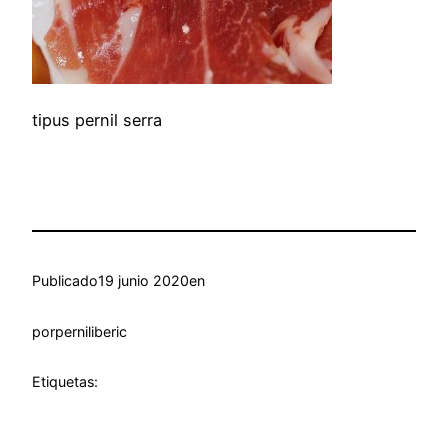
tipus pernil serra
Publicado
19 junio 2020
en
por
perniliberic
Etiquetas: