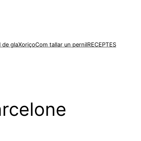
l de gla
Xoriço
Com tallar un pernil
RECEPTES
arcelone