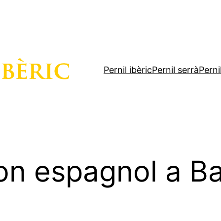
Pernil ibèric
Pernil serrà
Perni
on espagnol a B