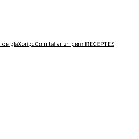
l de gla
Xoriço
Com tallar un pernil
RECEPTES