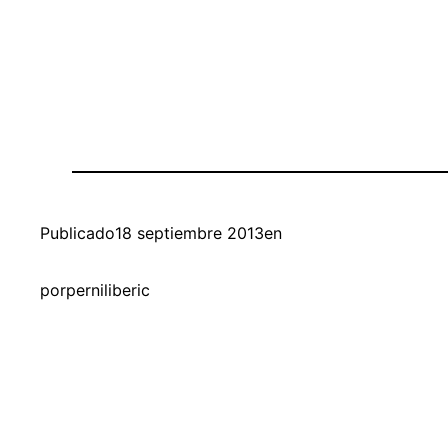
Publicado
18 septiembre 2013
en
por
perniliberic