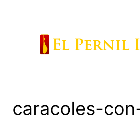
Saltar
al
contenido
caracoles-con