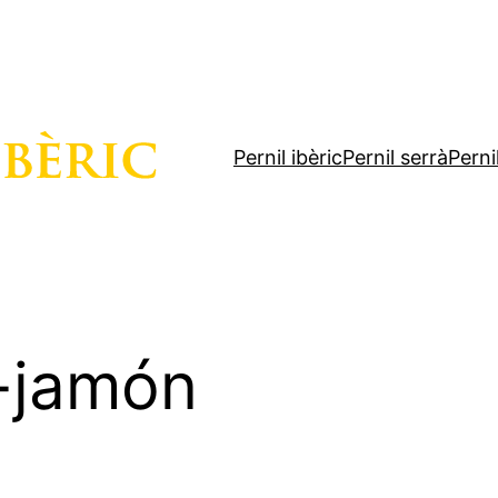
Pernil ibèric
Pernil serrà
Perni
-jamón