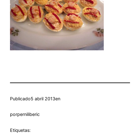
Publicado
5 abril 2013
en
por
perniliberic
Etiquetas: